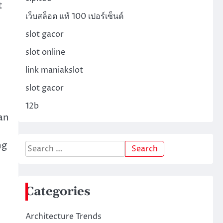
t
เว็บสล็อต แท้ 100 เปอร์เซ็นต์
slot gacor
slot online
link maniakslot
slot gacor
12b
an
ng
Search
for:
Categories
Architecture Trends