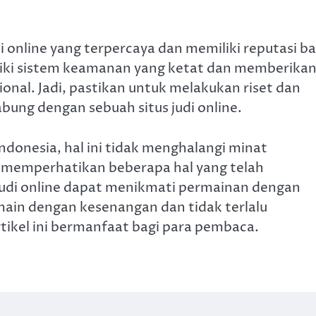
di online yang terpercaya dan memiliki reputasi ba
miliki sistem keamanan yang ketat dan memberika
onal. Jadi, pastikan untuk melakukan riset dan
ng dengan sebuah situs judi online.
Indonesia, hal ini tidak menghalangi minat
 memperhatikan beberapa hal yang telah
 judi online dapat menikmati permainan dengan
rmain dengan kesenangan dan tidak terlalu
tikel ini bermanfaat bagi para pembaca.