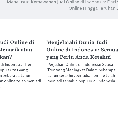
Menelusuri Kemewahan Judi Online di Indonesia: Dari 
Online Hingga Taruhan 
di Online di
Menjelajahi Dunia Judi
Menarik atau
Online di Indonesia: Semu
kan?
yang Perlu Anda Ketahui
di Indonesia: Tren,
Perjudian Online di Indonesia: Sebuah
opularitas yang
Tren yang Meningkat Dalam beberapa
m beberapa tahun
tahun terakhir, perjudian online telah
ian online telah menjadi
menjadi semakin populer di Indonesia.
r…