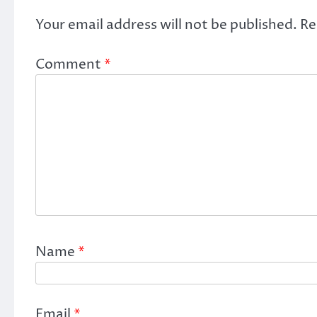
Your email address will not be published.
Re
Comment
*
Name
*
Email
*