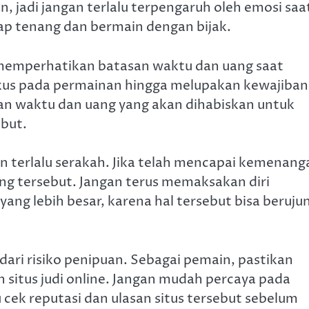
n, jadi jangan terlalu terpengaruh oleh emosi saa
ap tenang dan bermain dengan bijak.
u memperhatikan batasan waktu dan uang saat
fokus pada permainan hingga melupakan kewajiban
an waktu dan uang yang akan dihabiskan untuk
ebut.
an terlalu serakah. Jika telah mencapai kemenang
ang tersebut. Jangan terus memaksakan diri
g lebih besar, karena hal tersebut bisa beruju
t dari risiko penipuan. Sebagai pemain, pastikan
h situs judi online. Jangan mudah percaya pada
 cek reputasi dan ulasan situs tersebut sebelum