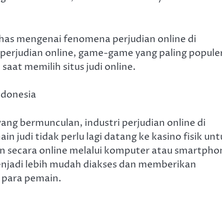
ahas mengenai fenomena perjudian online di
 perjudian online, game-game yang paling populer
saat memilih situs judi online.
ndonesia
ang bermunculan, industri perjudian online di
 judi tidak perlu lagi datang ke kasino fisik unt
n secara online melalui komputer atau smartpho
enjadi lebih mudah diakses dan memberikan
 para pemain.