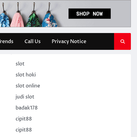
Trends
Call Us
Privacy Notice
slot
slot hoki
slot online
judi slot
badak178
cipit88
cipit88