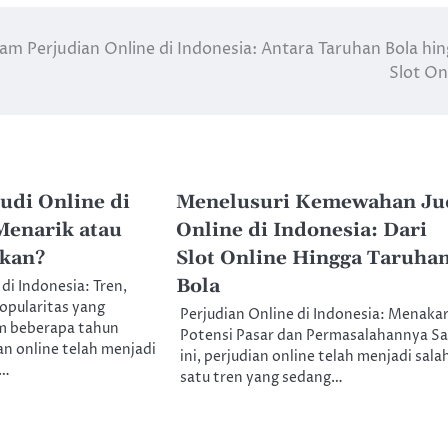
am Perjudian Online di Indonesia: Antara Taruhan Bola hi
Slot On
di Online di
Menelusuri Kemewahan Ju
Menarik atau
Online di Indonesia: Dari
kan?
Slot Online Hingga Taruha
Bola
di Indonesia: Tren,
opularitas yang
Perjudian Online di Indonesia: Menaka
m beberapa tahun
Potensi Pasar dan Permasalahannya Sa
ian online telah menjadi
ini, perjudian online telah menjadi sala
r…
satu tren yang sedang…