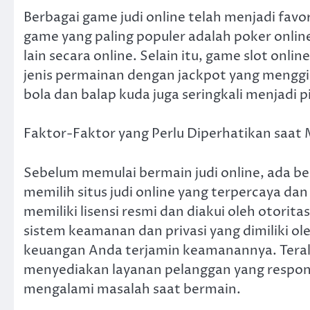
Berbagai game judi online telah menjadi favor
game yang paling populer adalah poker onli
lain secara online. Selain itu, game slot onli
jenis permainan dengan jackpot yang menggiu
bola dan balap kuda juga seringkali menjadi pi
Faktor-Faktor yang Perlu Diperhatikan saat M
Sebelum memulai bermain judi online, ada be
memilih situs judi online yang terpercaya dan
memiliki lisensi resmi dan diakui oleh otorita
sistem keamanan dan privasi yang dimiliki oleh
keuangan Anda terjamin keamanannya. Terakhi
menyediakan layanan pelanggan yang respons
mengalami masalah saat bermain.