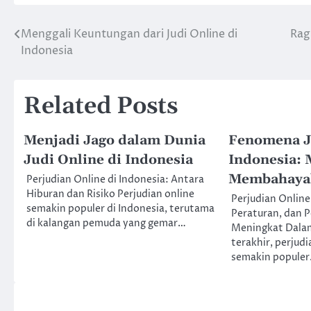
Menggali Keuntungan dari Judi Online di
Rag
Post
Indonesia
navigation
Related Posts
Menjadi Jago dalam Dunia
Fenomena Ju
Judi Online di Indonesia
Indonesia: 
Membahaya
Perjudian Online di Indonesia: Antara
Hiburan dan Risiko Perjudian online
Perjudian Online 
semakin populer di Indonesia, terutama
Peraturan, dan P
di kalangan pemuda yang gemar…
Meningkat Dala
terakhir, perjud
semakin popule