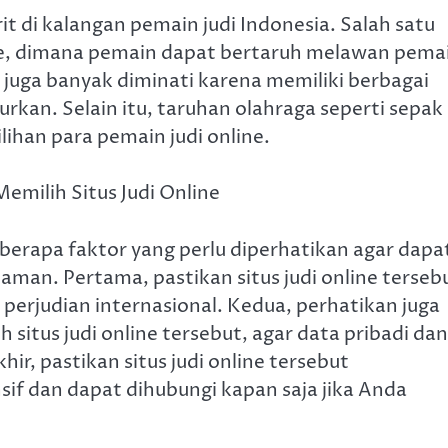
it di kalangan pemain judi Indonesia. Salah satu
ne, dimana pemain dapat bertaruh melawan pema
ne juga banyak diminati karena memiliki berbagai
rkan. Selain itu, taruhan olahraga seperti sepak
lihan para pemain judi online.
emilih Situs Judi Online
berapa faktor yang perlu diperhatikan agar dapa
 aman. Pertama, pastikan situs judi online terseb
s perjudian internasional. Kedua, perhatikan juga
 situs judi online tersebut, agar data pribadi dan
r, pastikan situs judi online tersebut
if dan dapat dihubungi kapan saja jika Anda