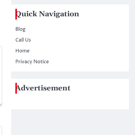
Quick Navigation
Blog
Call Us
Home
Privacy Notice
Advertisement