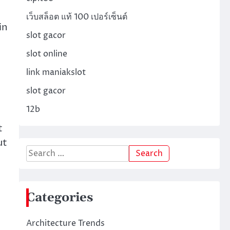
เว็บสล็อต แท้ 100 เปอร์เซ็นต์
in
slot gacor
slot online
link maniakslot
slot gacor
12b
t
ut
Search
for:
Categories
Architecture Trends