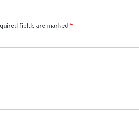
quired fields are marked
*