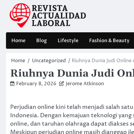
Skip
to
content
Home
Blog
Lifestyle
Fashion & Beauty
Home
Uncategorized
Riuhnya Dunia Judi Online 
Riuhnya Dunia Judi Onl
February 8, 2026
Jerome Atkinson
Perjudian online kini telah menjadi salah sa
Indonesia. Dengan kemajuan teknologi yang s
online, dan taruhan olahraga dapat diakses se
Meskipun perjudian online masih dianggap il