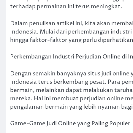
terhadap permainan ini terus meningkat.
Dalam penulisan artikel ini, kita akan memb
Indonesia. Mulai dari perkembangan industri
hingga faktor-faktor yang perlu diperhatikan 
Perkembangan Industri Perjudian Online di I
Dengan semakin banyaknya situs judi online y
Indonesia terus berkembang pesat. Para pemain
bermain, melainkan dapat melakukan taruha
mereka. Hal ini membuat perjudian online m
pengalaman bermain yang lebih nyaman bagi
Game-Game Judi Online yang Paling Populer