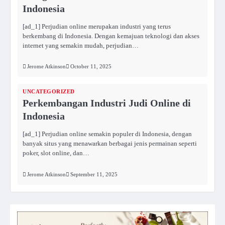
Indonesia
[ad_1] Perjudian online merupakan industri yang terus
berkembang di Indonesia. Dengan kemajuan teknologi dan akses
internet yang semakin mudah, perjudian…
Jerome Atkinson
October 11, 2025
UNCATEGORIZED
Perkembangan Industri Judi Online di
Indonesia
[ad_1] Perjudian online semakin populer di Indonesia, dengan
banyak situs yang menawarkan berbagai jenis permainan seperti
poker, slot online, dan…
Jerome Atkinson
September 11, 2025