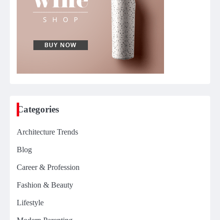
Categories
Architecture Trends
Blog
Career & Profession
Fashion & Beauty
Lifestyle