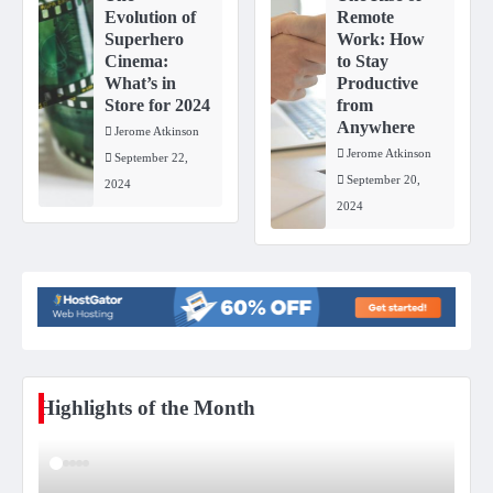
Evolution of
Remote
Superhero
Work: How
Cinema:
to Stay
What’s in
Productive
Store for 2024
from
Anywhere
Jerome Atkinson
Jerome Atkinson
September 22,
September 20,
2024
2024
Highlights of the Month