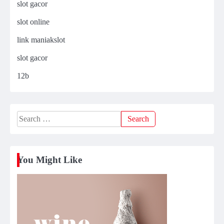
slot gacor
slot online
link maniakslot
slot gacor
12b
Search
for:
You Might Like