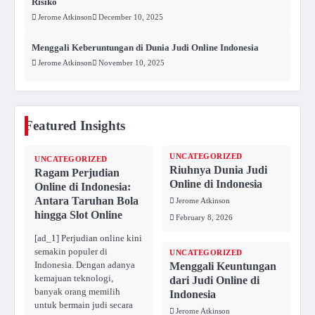
Risiko
Jerome Atkinson
December 10, 2025
Menggali Keberuntungan di Dunia Judi Online Indonesia
Jerome Atkinson
November 10, 2025
Featured Insights
UNCATEGORIZED
UNCATEGORIZED
Riuhnya Dunia Judi
Ragam Perjudian
Online di Indonesia
Online di Indonesia:
Antara Taruhan Bola
Jerome Atkinson
hingga Slot Online
February 8, 2026
[ad_1] Perjudian online kini
semakin populer di
UNCATEGORIZED
Indonesia. Dengan adanya
Menggali Keuntungan
kemajuan teknologi,
dari Judi Online di
banyak orang memilih
Indonesia
untuk bermain judi secara
Jerome Atkinson