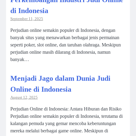
di Indonesia
September 11, 2025
Perjudian online semakin populer di Indonesia, dengan
banyak situs yang menawarkan berbagai jenis permainan
seperti poker, slot online, dan taruhan olahraga. Meskipun
perjudian online masih dilarang di Indonesia, namun
banyak…
Menjadi Jago dalam Dunia Judi
Online di Indonesia
August 12, 2025
Perjudian Online di Indonesia: Antara Hiburan dan Risiko
Perjudian online semakin populer di Indonesia, terutama di
kalangan pemuda yang gemar mencoba keberuntungan
mereka melalui berbagai game online. Meskipun di